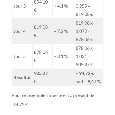
854,10
Jour 3
+ 4,1 %
0,959 =
€
819,08 €
819,08 x
819,08
Jour 4
– 7,2 %
1,072 =
€
878,06 €
878,06 x
878,06
Jour 5
– 3,1 %
1,031 =
€
905,27 €
905,27
– 94,72 €
Résultat
€
soit – 9,47 %
Pour cet exemple, la perte est à présent de
-94,72 €.