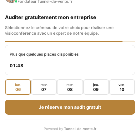
Fondateur Tunnel-de-vente.fr
quand vous sélectionnez vos valeurs !
Auditer gratuitement mon entreprise
MES CONSEILS BONUS POUR
Sélectionnez le créneau de votre choix pour réaliser une
RÉUSSIR VOTRE
visioconférence avec un expert de notre équipe.
INVESTISSEMENT AVEC LES ETF
Plus que quelques places disponibles
Vous venez de voir pourquoi il vaut mieux
01:47
éviter les ETF à effet de levier et/ou inverse
pour vos placements sur les marchés
lun.
mar.
mer.
jeu.
ven.
06
07
08
09
10
financiers.
Je réserve mon audit gratuit
Pour sécuriser votre
portefeuille ETF
,
l’acquisition de trackers classiques reste la
Powered by
Tunnel-de-vente.fr
méthode qui procure les meilleurs résultats