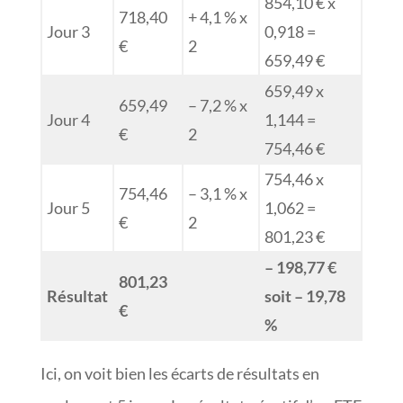
854,10 € x
718,40
+ 4,1 % x
Jour 3
0,918 =
€
2
659,49 €
659,49 x
659,49
– 7,2 % x
Jour 4
1,144 =
€
2
754,46 €
754,46 x
754,46
– 3,1 % x
Jour 5
1,062 =
€
2
801,23 €
– 198,77 €
801,23
Résultat
soit – 19,78
€
%
Ici, on voit bien les écarts de résultats en