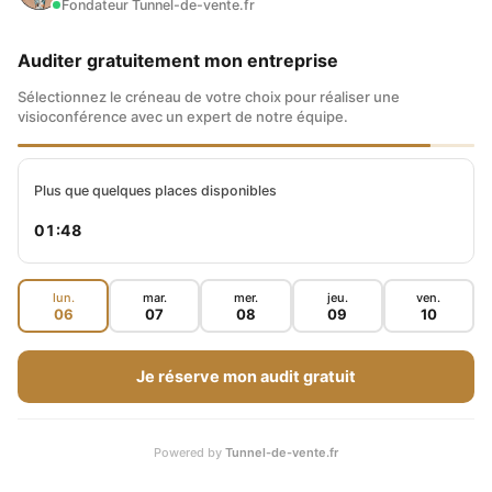
Fondateur Tunnel-de-vente.fr
Saxo Bank est relativement réactif. Les traders
actifs ont un chargé de compte dédié.
Auditer gratuitement mon entreprise
Sélectionnez le créneau de votre choix pour réaliser une
L’ENVOI DE L’IFU
visioconférence avec un expert de notre équipe.
Sur sa déclaration de revenus, il faut
Plus que quelques places disponibles
communiquer ses gains boursiers. Pour vous
01:47
aider dans cette démarche, les courtiers en
ligne vous procurent l’
Imprimé Fiscal Unique
lun.
mar.
mer.
jeu.
ven.
06
07
08
09
10
qui permet de reporter les sommes
directement sur le formulaire des impôts.
Je réserve mon audit gratuit
Saxo Banque adresse cet imprimé aux clients.
Powered by
Tunnel-de-vente.fr
Ce n’est pas le cas de toutes les plateformes.