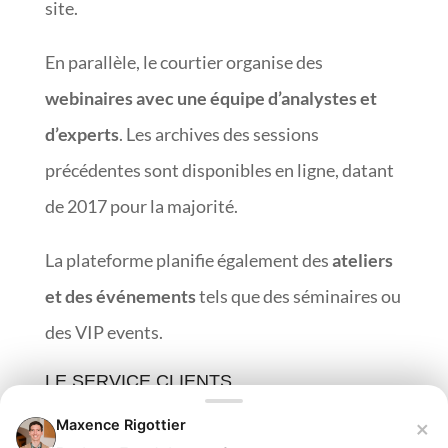
site.
En parallèle, le courtier organise des
webinaires avec une équipe d’analystes et
d’experts
. Les archives des sessions
précédentes sont disponibles en ligne, datant
de 2017 pour la majorité.
La plateforme planifie également des
ateliers
et des événements
tels que des séminaires ou
des VIP events.
LE SERVICE CLIENTS
×
Maxence Rigottier
Accessible 24 h/24 en ligne, le service client de