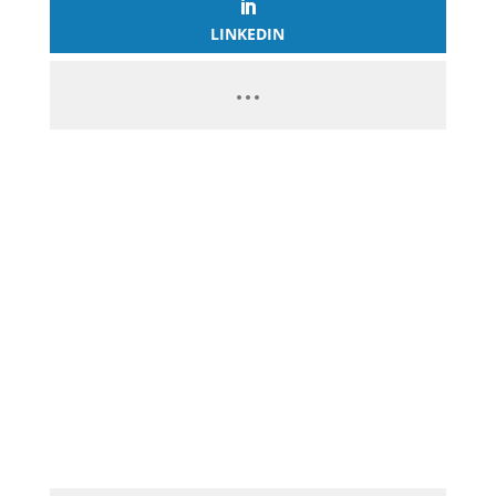
LINKEDIN
PASSEZ À L’ACTION
GAGNEZ 2 500€ PAR JOUR EN
COPIANT MES STRATÉGIES
CLIQUEZ ICI ET LANCEZ VOTRE
BUSINESS EN LIGNE