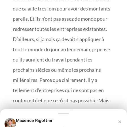
que ça aille très loin pour avoir des montants
pareils. Et ils n’ont pas assez de monde pour
redresser toutes les entreprises existantes.
D’ailleurs, si jamais ça devait s’appliquer à
tout le monde du jour au lendemain, je pense
qu’ils auraient du travail pendant les
prochains siècles ou même les prochains
millénaires. Parce que clairement, il y a
tellement d’entreprises qui ne sont pas en
conformité et que ce n’est pas possible. Mais
par contre, ça ne veut pas dire que vous ne
devez pas vous mettre en conformité.
×
Maxence Rigottier