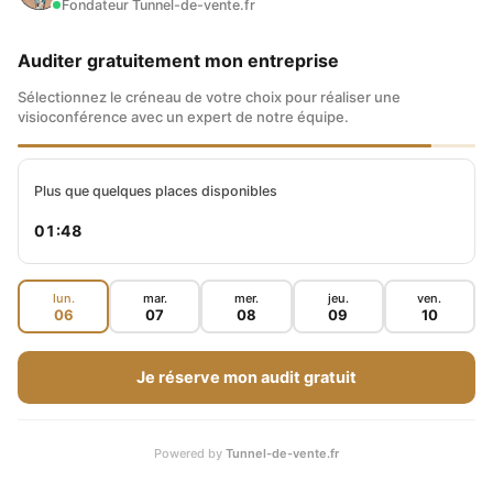
Fondateur Tunnel-de-vente.fr
Clairement, vous êtes concerné et vous devez
le faire, mais vous ne serez pas directement
Auditer gratuitement mon entreprise
ciblé. Et par contre, si jamais quelqu’un fait
Sélectionnez le créneau de votre choix pour réaliser une
visioconférence avec un expert de notre équipe.
une plainte, il faut être prêt à réagir et montrer
cette histoire de consentement, etc.
Plus que quelques places disponibles
LES 4 DROITS DE BASE
01:47
Ce qui nous amène à mes fameux quatre droits
lun.
mar.
mer.
jeu.
ven.
06
07
08
09
10
que j’ai en note ici. Je pense qu’on va pouvoir
les prendre maintenant. Mais effectivement,
Je réserve mon audit gratuit
vous avez quatre droits principaux au niveau
de la RGPD.
Powered by
Tunnel-de-vente.fr