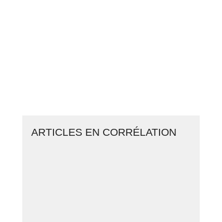
GAGNER
EN MOYENNE
+ DE 10% /
AN DE RENTABILITÉ
CLIQUEZ ICI POUR DÉCOUVRIR
LES 6 INVESTISSEMENTS
ARTICLES EN CORRÉLATION