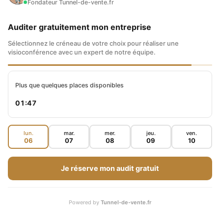
Fondateur Tunnel-de-vente.fr
mais prévoyez parallèlement une deadline
Auditer gratuitement mon entreprise
officieuse qui vous garantisse une
Sélectionnez le créneau de votre choix pour réaliser une
confortable marge de manœuvre !
visioconférence avec un expert de notre équipe.
Ce sera beaucoup plus confortable pour vous,
Plus que quelques places disponibles
si par hasard votre collaborateur indépendant
01:46
prend du retard.
lun.
mar.
mer.
jeu.
ven.
06
07
08
09
10
N’hésitez pas à organiser régulièrement,
une fois par mois par exemple, une petite
Je réserve mon audit gratuit
séance téléphonique, qui permettra
d’échanger sur le travail effectué et de
Powered by
Tunnel-de-vente.fr
recadrer le tir en cas de besoin.