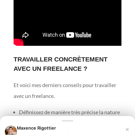
TRAVAILLER CONCRÈTEMENT
AVEC UN FREELANCE ?
Et voici mes derniers conseils pour travailler
avec un freelance.
Définissez de manière très précise la nature
de chaque prestation demandée.
×
Maxence Rigottier
Donnez-lui une deadline officielle précise,