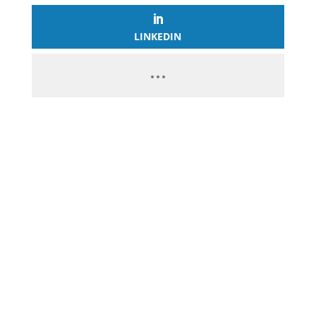
LINKEDIN
PASSEZ À L’ACTION
GAGNEZ 2 500€ PAR JOUR EN
COPIANT MES STRATÉGIES
CLIQUEZ ICI ET LANCEZ VOTRE
BUSINESS EN LIGNE