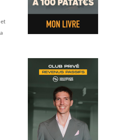
 et
ma