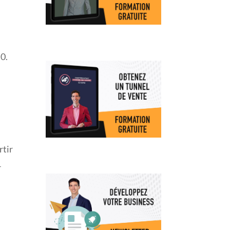
 0.
rtir
r