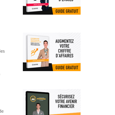
des
e
de