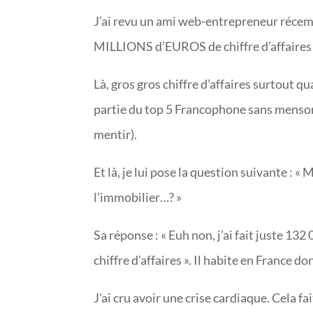
J’ai revu un ami web-entrepreneur récemm
MILLIONS d’EUROS de chiffre d’affaires
Là, gros gros chiffre d’affaires surtout q
partie du top 5 Francophone sans mensong
mentir).
Et là, je lui pose la question suivante : «
l’immobilier…? »
Sa réponse : « Euh non, j’ai fait juste 13
chiffre d’affaires ». Il habite en France do
J’ai cru avoir une crise cardiaque. Cela 