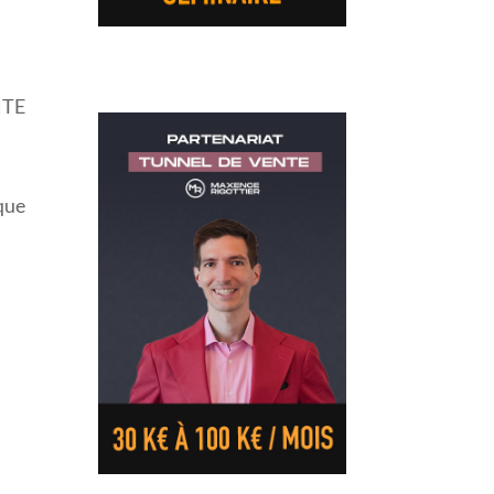
NTE
que