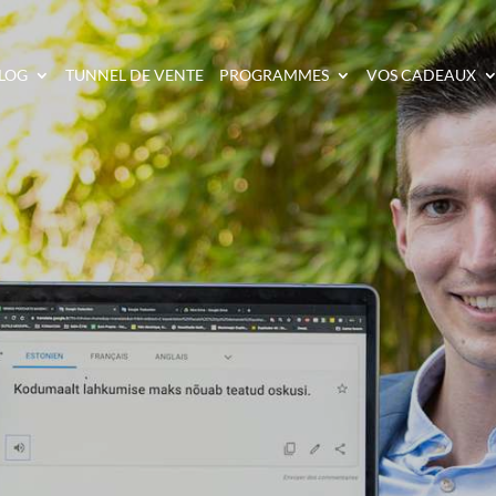
LOG
TUNNEL DE VENTE
PROGRAMMES
VOS CADEAUX
GANISER ET RÉUSSI