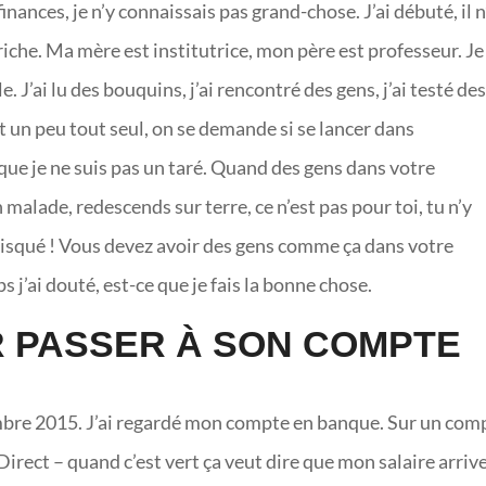
 finances, je n’y connaissais pas grand-chose. J’ai débuté, il n
iche. Ma mère est institutrice, mon père est professeur. Je 
J’ai lu des bouquins, j’ai rencontré des gens, j’ai testé de
nt un peu tout seul, on se demande si se lancer dans
que je ne suis pas un taré. Quand des gens dans votre
 malade, redescends sur terre, ce n’est pas pour toi, tu n’y
 risqué ! Vous devez avoir des gens comme ça dans votre
j’ai douté, est-ce que je fais la bonne chose.
R PASSER À SON COMPTE
ovembre 2015. J’ai regardé mon compte en banque. Sur un com
Direct – quand c’est vert ça veut dire que mon salaire arrive