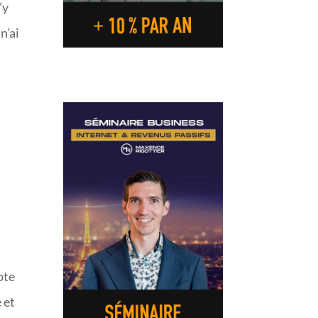
’y
n’ai
s
pte
 et