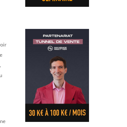
voir
re
,
au
d
 ne