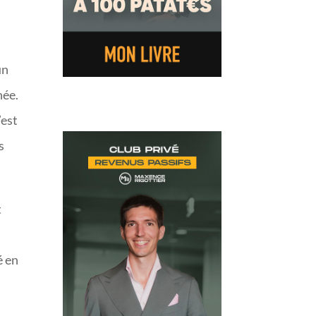
un
née.
’est
s
t
é en