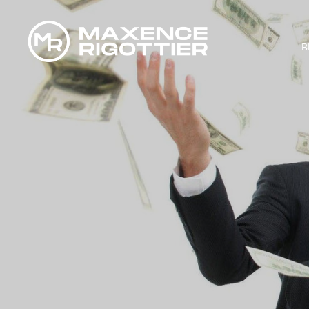
B
COM