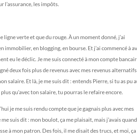
ur l’assurance, les impôts.
 une ligne verte et que du rouge. À un moment donné, j’ai
 immobilier, en blogging, en bourse. Et j’ai commencé à a
aiment eu le déclic. Je me suis connecté à mon compte bancai
agné deux fois plus de revenus avec mes revenus alternatifs
 salaire. Et là, je me suis dit : entends Pierre, si tu as pu 
us qu’avec ton salaire, tu pourras le refaire encore.
d’hui je me suis rendu compte que je gagnais plus avec mes
e me suis dit : mon boulot, ça me plaisait, mais j’avais quan
sse à mon patron. Des fois, il me disait des trucs, et moi, ça