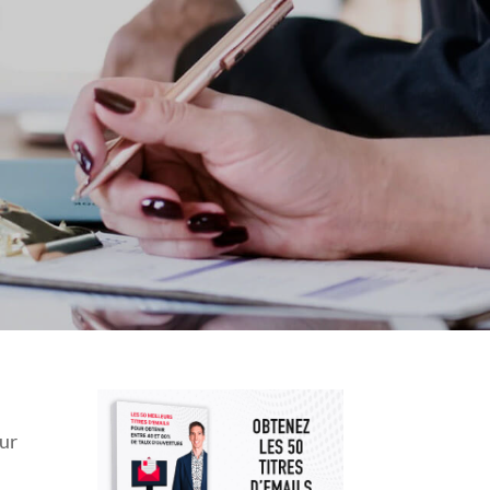
E ?
eur