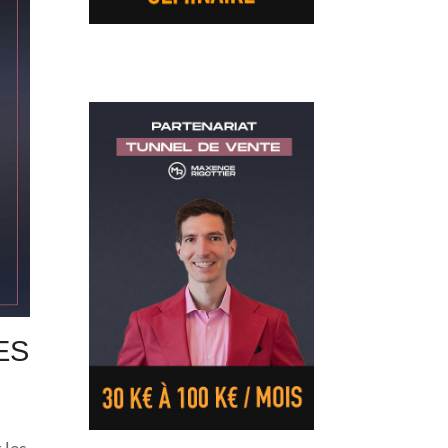
ES
 les