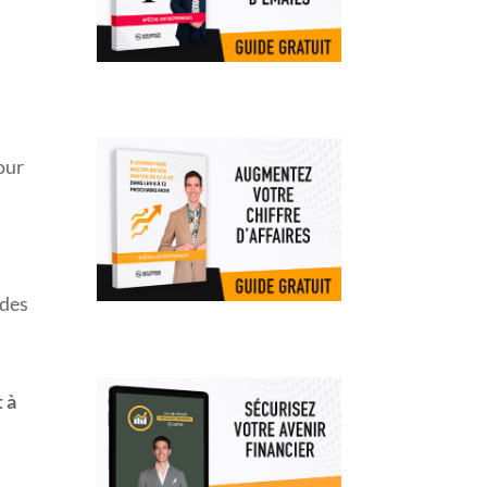
our
 des
 à