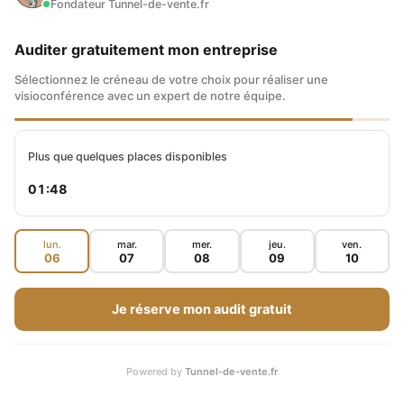
Fondateur Tunnel-de-vente.fr
sont interdites. Prudence donc avec les
devises virtuelles !
Auditer gratuitement mon entreprise
Sélectionnez le créneau de votre choix pour réaliser une
QUELLE STRATÉGIE FAUT-IL
visioconférence avec un expert de notre équipe.
APPLIQUER POUR ACHETER DES
BITCOINS ?
Plus que quelques places disponibles
01:47
À titre personnel, j’ai placé 30 000 € dans les
crypto, correspondant à moins de 3 % de mon
lun.
mar.
mer.
jeu.
ven.
06
07
08
09
10
patrimoine entre juillet et décembre 2017.
Voici mes recommandations pour comprendre
Je réserve mon audit gratuit
comment acheter des bitcoins en limitant les
risques.
Powered by
Tunnel-de-vente.fr