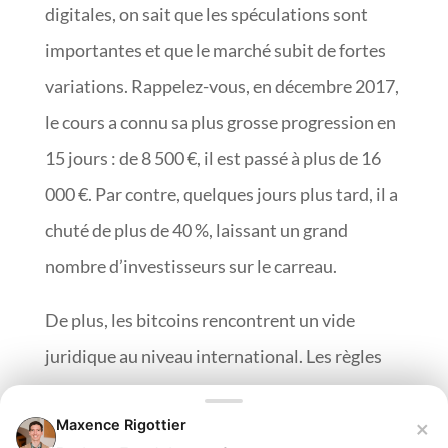
digitales, on sait que les spéculations sont
importantes et que le marché subit de fortes
variations. Rappelez-vous, en décembre 2017,
le cours a connu sa plus grosse progression en
15 jours : de 8 500 €, il est passé à plus de 16
000 €. Par contre, quelques jours plus tard, il a
chuté de plus de 40 %, laissant un grand
nombre d’investisseurs sur le carreau.
De plus, les bitcoins rencontrent un vide
juridique au niveau international. Les règles
diffèrent d’un pays à l’autre, comme par
×
Maxence Rigottier
exemple en Thaïlande où les crypto-monnaies