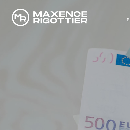
B
COMMENT J’A