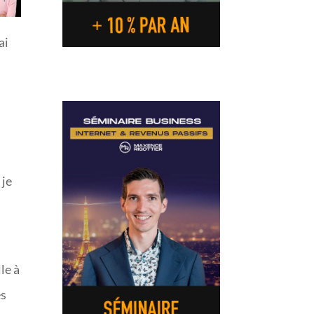
ai
b
s
 je
s
le à
es