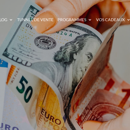
LOG
TUNNEL DE VENTE
PROGRAMMES
VOS CADEAUX
I GAGNÉ 71 495 € EN 