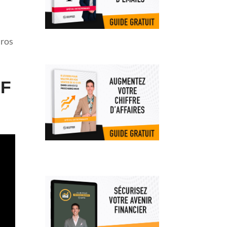
uros
IF