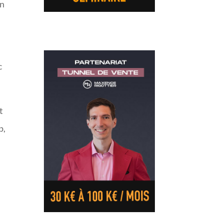
en
c
t
b,