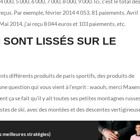
4 000, 5 000, 6 000, 7 000, 8 000, 9 000. Ici, c’est le total de
eçus. Par exemple, février 2014 4 053, 81 paiements. Avril
ai 2014, j’ai reçu 8 044 euros et 103 paiements, etc.
 SONT LISSÉS SUR LE
ts différents produits de paris sportifs, des produits de
une question qui vous vient à l’esprit : waouh, merci Maxe
t ça se fait qu’il y ait toutes ses petites montagnes russes
istes de ski, avec des montées et des descentes vertigineus
 meilleures stratégies)