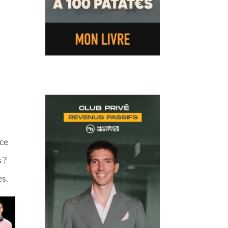
s
nce
 ?
es.