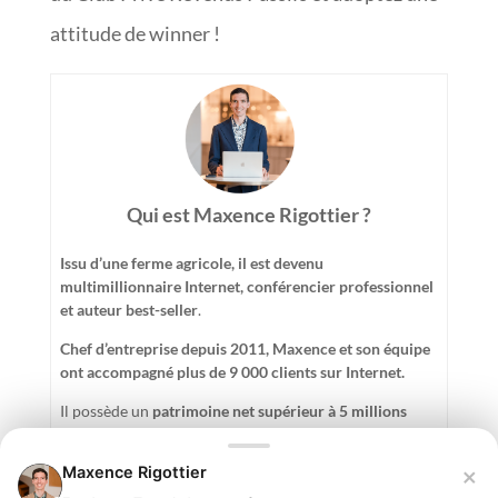
attitude de winner !
Qui est Maxence Rigottier ?
Issu d’une ferme agricole, il est devenu
multimillionnaire Internet, conférencier professionnel
et auteur best-seller
.
Chef d’entreprise depuis 2011, Maxence et son équipe
ont accompagné plus de 9 000 clients sur Internet.
Il possède un
patrimoine net supérieur à 5 millions
d'euros
en investissant en Bourse sur les marchés
américains, dans l'Or, les cryptomonnaies et
×
Maxence Rigottier
l'immobilier en possédant 6 biens à Tallinn en Estonie