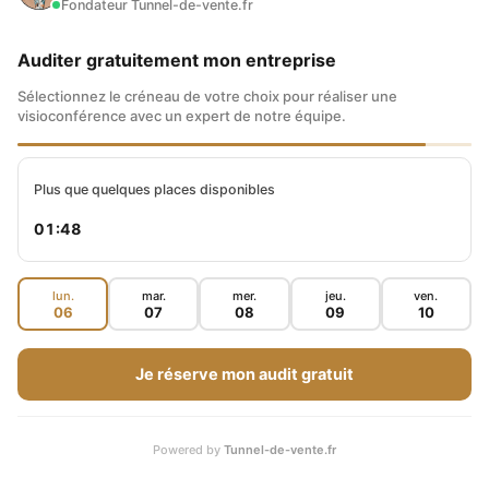
Fondateur Tunnel-de-vente.fr
et une villa au Costa Rica.
En décembre 2023, Maxence a été identifié par Forbes
Auditer gratuitement mon entreprise
comme le spécialiste des Tunnels de Vente pour
entrepreneurs.
Sélectionnez le créneau de votre choix pour réaliser une
visioconférence avec un expert de notre équipe.
Plus que quelques places disponibles
01:47
FACEBOOK
lun.
mar.
mer.
jeu.
ven.
TWITTER
06
07
08
09
10
Je réserve mon audit gratuit
GMAIL
Powered by
Tunnel-de-vente.fr
LINKEDIN