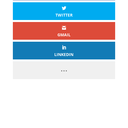
TWITTER
GMAIL
LINKEDIN
PASSEZ À L’ACTION
GAGNEZ 2 500€ PAR JOUR EN
COPIANT MES STRATÉGIES