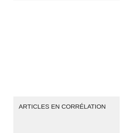
PASSEZ À L’ACTION
GAGNEZ 2 500€ PAR JOUR EN
COPIANT MES STRATÉGIES
CLIQUEZ ICI ET LANCEZ VOTRE
BUSINESS EN LIGNE
ARTICLES EN CORRÉLATION