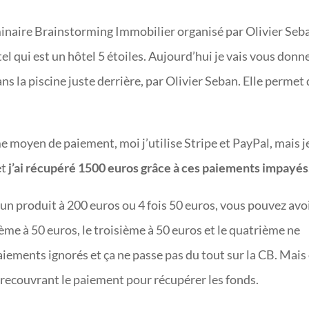
minaire Brainstorming Immobilier organisé par Olivier Seb
tel qui est un hôtel 5 étoiles. Aujourd’hui je vais vous donn
ans la piscine juste derrière, par Olivier Seban. Elle permet
e moyen de paiement, moi j’utilise Stripe et PayPal, mais j
et
j’ai récupéré 1500 euros grâce à ces paiements impayés
z un produit à 200 euros ou 4 fois 50 euros, vous pouvez avo
me à 50 euros, le troisième à 50 euros et le quatrième ne
paiements ignorés et ça ne passe pas du tout sur la CB. Mais
recouvrant le paiement pour récupérer les fonds.