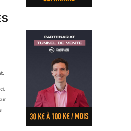
ES
t.
ci.
sur
s
s