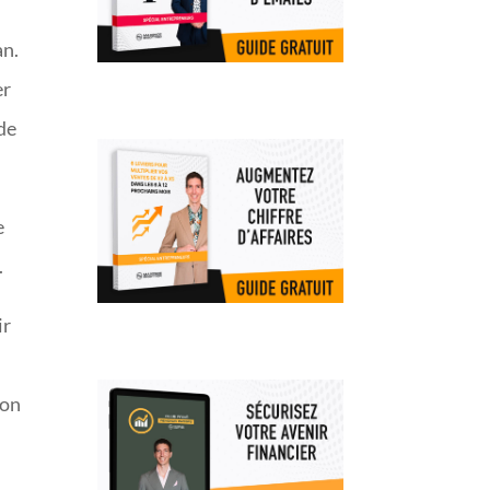
an.
er
 de
e
.
ir
 on