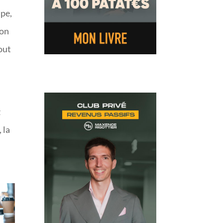
ipe,
son
out
s
z
 la