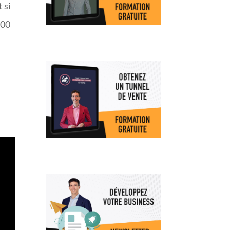
 si
500