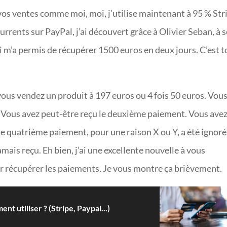
vos ventes comme moi, moi, j’utilise maintenant à 95 % Str
urrents sur PayPal, j’ai découvert grâce à Olivier Seban, à 
 m’a permis de récupérer 1500 euros en deux jours. C’est t
ous vendez un produit à 197 euros ou 4 fois 50 euros. Vou
. Vous avez peut-être reçu le deuxième paiement. Vous ave
le quatrième paiement, pour une raison X ou Y, a été ignoré,
amais reçu. Eh bien, j’ai une excellente nouvelle à vous
ir récupérer les paiements. Je vous montre ça brièvement.
t utiliser ? (Stripe, Paypal...)