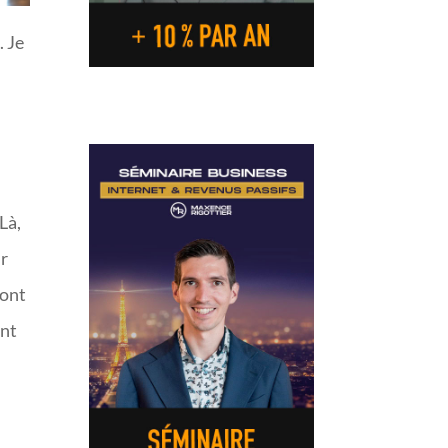
. Je
Là,
ir
sont
ent