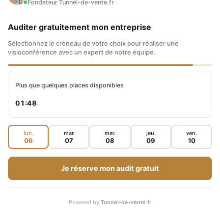
sur internet ?
Fondateur Tunnel-de-vente.fr
Auditer gratuitement mon entreprise
Sélectionnez le créneau de votre choix pour réaliser une
visioconférence avec un expert de notre équipe.
Qui est Maxence Rigottier ?
Plus que quelques places disponibles
01:47
Issu d’une ferme agricole, il est devenu
multimillionnaire Internet, conférencier professionnel
et auteur best-seller
.
lun.
mar.
mer.
jeu.
ven.
06
07
08
09
10
Chef d’entreprise depuis 2011, Maxence et son équipe
ont accompagné plus de 9 000 clients sur Internet.
Je réserve mon audit gratuit
Il possède un
patrimoine net supérieur à 5 millions
d'euros
en investissant en Bourse sur les marchés
américains, dans l'Or, les cryptomonnaies et
l'immobilier en possédant 6 biens à Tallinn en Estonie
Powered by
Tunnel-de-vente.fr
et une villa au Costa Rica.