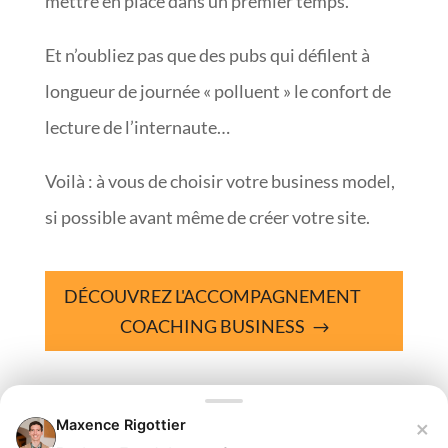
mettre en place dans un premier temps.
Et n’oubliez pas que des pubs qui défilent à
longueur de journée « polluent » le confort de
lecture de l’internaute…
Voilà : à vous de choisir votre business model,
si possible avant même de créer votre site.
DÉCOUVREZ L'ACCOMPAGNEMENT
COACHING BUSINESS
À lire également :
Quels produits pour vendre
×
Maxence Rigottier