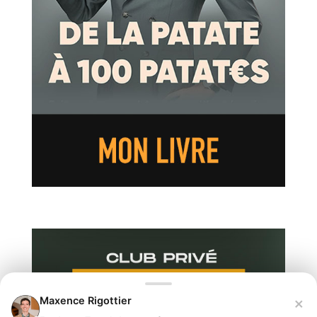
×
Maxence Rigottier