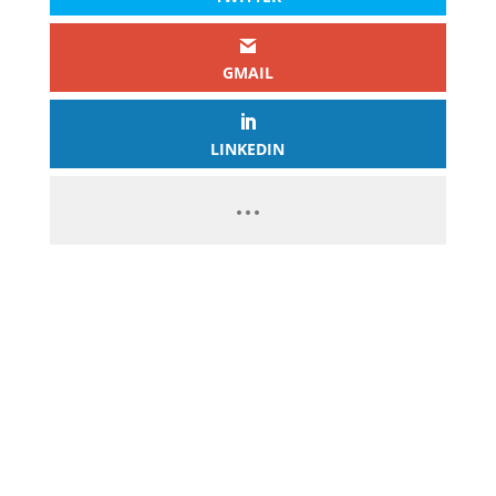
GMAIL
LINKEDIN
PASSEZ À L’ACTION
GAGNEZ 2 500€ PAR JOUR EN
COPIANT MES STRATÉGIES