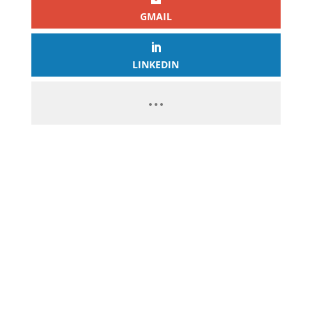
GMAIL
LINKEDIN
PASSEZ À L’ACTION
GAGNEZ 2 500€ PAR JOUR EN
COPIANT MES STRATÉGIES
CLIQUEZ ICI ET LANCEZ VOTRE