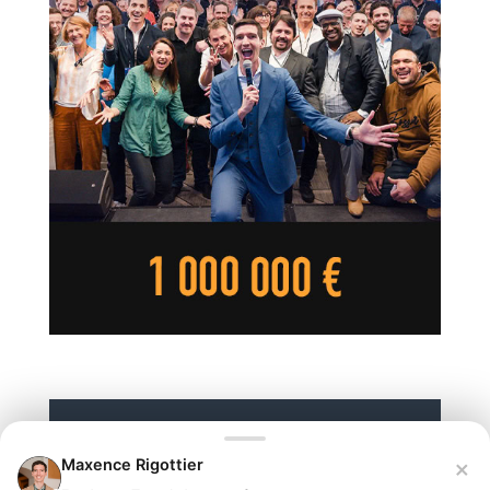
×
Maxence Rigottier