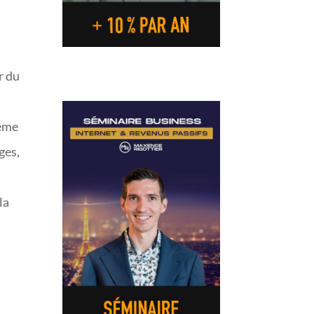
r du
tème
ges,
la