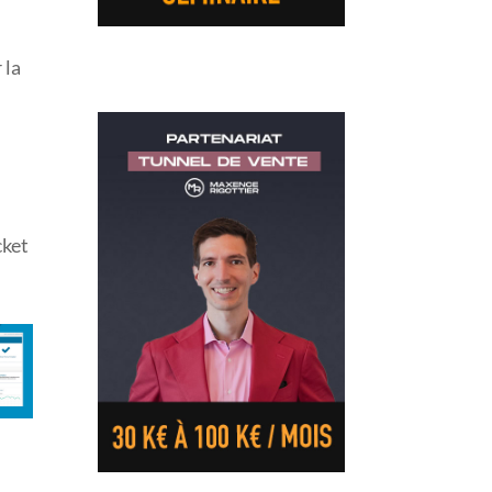
 la
cket