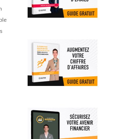
n
ble
us