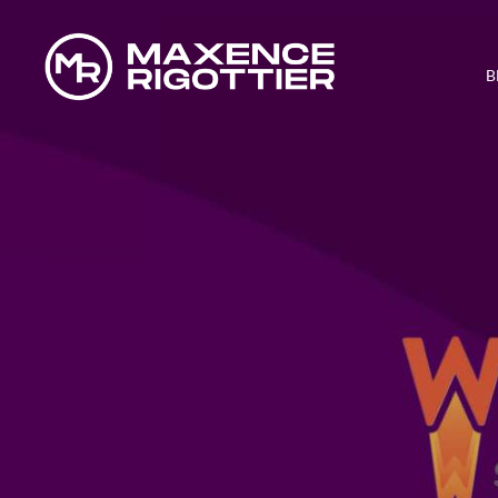
B
WP ROCKET 