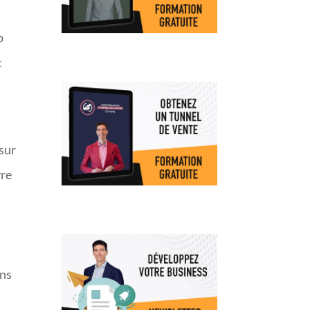
p
t
n
sur
vre
ans