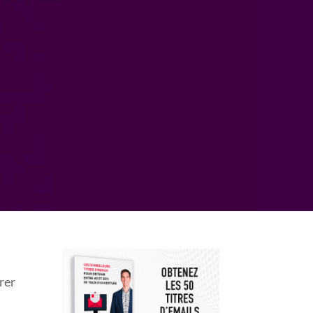
SS ?
rer