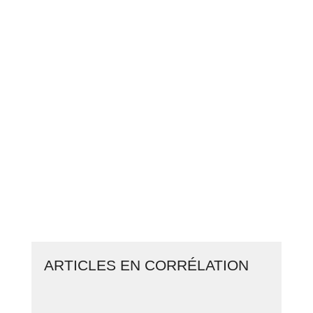
REVENUS PASSIFS
6 INVESTISSEMENTS POUR
GAGNER
EN MOYENNE
+ DE 10% /
AN DE RENTABILITÉ
CLIQUEZ ICI POUR DÉCOUVRIR
LES 6 INVESTISSEMENTS
ARTICLES EN CORRÉLATION