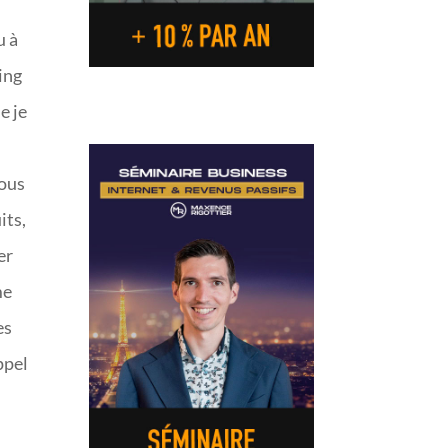
u à
ing
e je
vous
its,
er
me
es
ppel