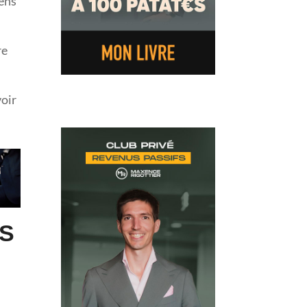
yens
re
voir
TS