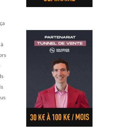
 ça
 à
ors
e
ds
is
lus