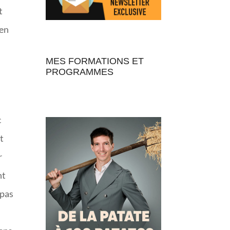
t
 en
MES FORMATIONS ET
PROGRAMMES
c
t
r
nt
 pas
s