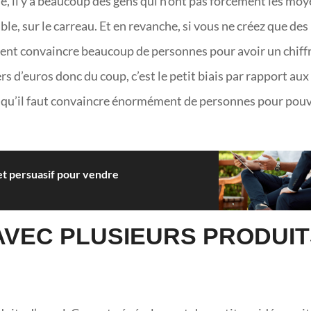
e, il y a beaucoup des gens qui n’ont pas forcément les mo
ble, sur le carreau. Et en revanche, si vous ne créez que des
ent convaincre beaucoup de personnes pour avoir un chiff
ers d’euros donc du coup, c’est le petit biais par rapport aux
ire qu’il faut convaincre énormément de personnes pour pou
et persuasif pour vendre
AVEC PLUSIEURS PRODUI