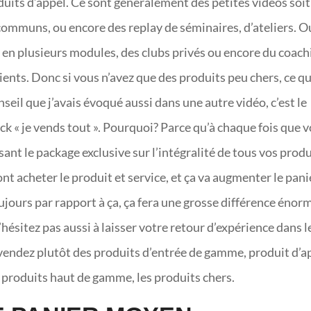
uits d’appel. Ce sont généralement des petites vidéos soit
ommuns, ou encore des replay de séminaires, d’ateliers. O
s en plusieurs modules, des clubs privés ou encore du coach
ents. Donc si vous n’avez que des produits peu chers, ce qu
nseil que j’avais évoqué aussi dans une autre vidéo, c’est le
pack « je vends tout ». Pourquoi? Parce qu’à chaque fois que 
sant le package exclusive sur l’intégralité de tous vos produ
ont acheter le produit et service, et ça va augmenter le pani
ours par rapport à ça, ça fera une grosse différence énor
n’hésitez pas aussi à laisser votre retour d’expérience dans l
vendez plutôt des produits d’entrée de gamme, produit d’a
s produits haut de gamme, les produits chers.