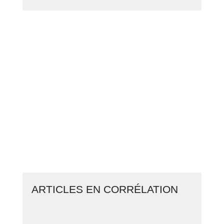
PASSEZ À L’ACTION
GAGNEZ 2 500€ PAR JOUR EN
COPIANT MES STRATÉGIES
CLIQUEZ ICI ET LANCEZ VOTRE
BUSINESS EN LIGNE
ARTICLES EN CORRÉLATION