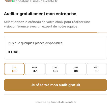
Fondateur Tunnel-de-vente.fr
Maxence fait preuve de transparence quand il
Auditer gratuitement mon entreprise
s’agit de présenter ses revenus et vous offre
tout son savoir pour vous permettre de passer
Sélectionnez le créneau de votre choix pour réaliser une
visioconférence avec un expert de notre équipe.
votre business au niveau supérieur et
développer votre chiffre d’affaires.
Plus que quelques places disponibles
01:47
+ DE 90K ABONNÉS SUR YOUTUBE
lun.
mar.
mer.
jeu.
ven.
06
07
08
09
10
Je réserve mon audit gratuit
Powered by
Tunnel-de-vente.fr