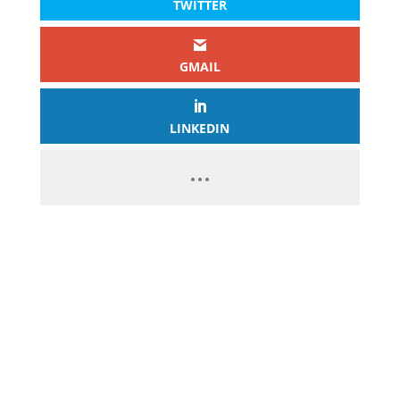
TWITTER
GMAIL
LINKEDIN
PASSEZ À L’ACTION
GAGNEZ 2 500€ PAR JOUR EN
COPIANT MES STRATÉGIES