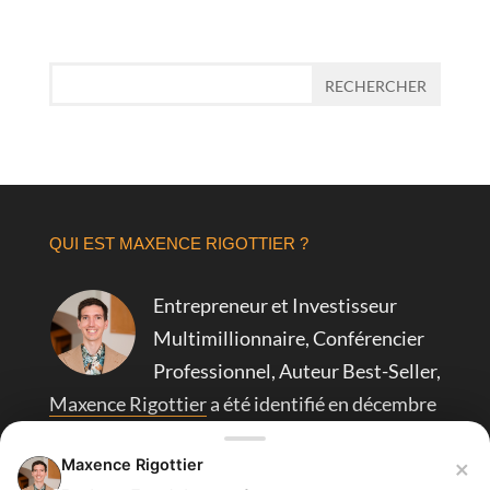
QUI EST MAXENCE RIGOTTIER ?
Entrepreneur et Investisseur
Multimillionnaire, Conférencier
Professionnel, Auteur Best-Seller,
Maxence Rigottier
a été identifié en décembre
2023 par
Forbes comme le spécialiste des
×
Maxence Rigottier
tunnels de vente pour entrepreneurs.