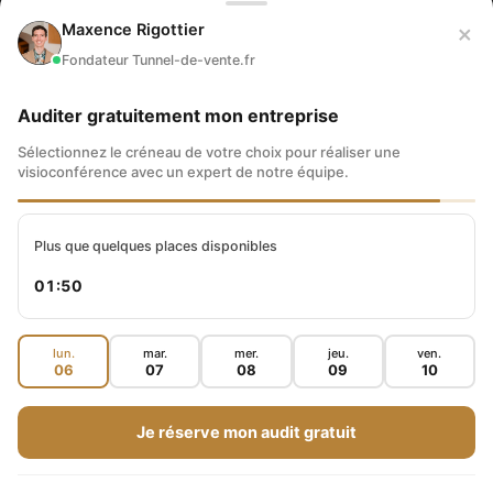
Tiktok
×
Maxence Rigottier
Fondateur Tunnel-de-vente.fr
Auditer gratuitement mon entreprise
Sélectionnez le créneau de votre choix pour réaliser une
visioconférence avec un expert de notre équipe.
Vivre de son site Internet
-
Mentions Légales – MR BLOGGING
Plus que quelques places disponibles
Copyright - Maxence Rigottier | MR INTERNET OÜ Parnu mnt 126-
01:50
50 Tallinn, Kesklinna Linnaosa, Harjumaa 11313 Tallinn Estonie |
Tous droits réservés
lun.
mar.
mer.
jeu.
ven.
06
07
08
09
10
+3725580763
FAQ du Partenariat Tunnel de Vente
Contact
Je réserve mon audit gratuit
Politique de confidentialité
Mentions légales
Conditions générales de vente
Plan