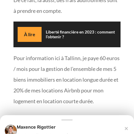
De ce fait, là aussi, des frais additionnels sont
à prendre en compte.
Liberté financière en 2023 : comment
À lire
l’obtenir ?
Pour information ici à Tallinn, je paye 60 euros
/ mois pour la gestion de l’ensemble de mes 5
biens immobiliers en location longue durée et
20% de mes locations Airbnb pour mon
logement en location courte durée.
Critère n°12
:
Charges (eau, électricité,
×
Maxence Rigottier
internet…)