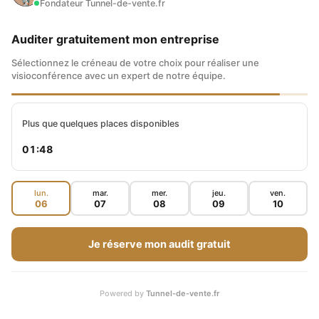
Fondateur Tunnel-de-vente.fr
Les charges peuvent inclure l’eau,
Auditer gratuitement mon entreprise
l’électricité, le gaz, le chauffage, l’entretien
Sélectionnez le créneau de votre choix pour réaliser une
des parties communes, la taxe d’ordures
visioconférence avec un expert de notre équipe.
ménagères,
l’assurance du bâtiment et des
Plus que quelques places disponibles
équipements communs, la maintenance des
01:47
ascenseurs, la sécurité, ainsi que les coûts liés
à l’accès à Internet et à la télévision par câble
lun.
mar.
mer.
jeu.
ven.
ou satellite.
06
07
08
09
10
Depuis l’invasion de la Russie en Ukraine le 24
Je réserve mon audit gratuit
février 2022, les coûts énergétiques ont
flambé en Europe et un peu partout dans le
Powered by
Tunnel-de-vente.fr