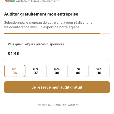
Fondateur Tunnel-de-vente.fr
stade, on continue !
Auditer gratuitement mon entreprise
On trouve également des f
rais de
Sélectionnez le créneau de votre choix pour réaliser une
visioconférence avec un expert de notre équipe.
conservation
de 0,036 % annuels
(comptabilisés trimestriellement sur chaque
Plus que quelques places disponibles
journée de détention et soumis à la TVA de 20
01:47
%) et des
commissions de change
. Ces
dernières sont calculées d’après le prix facturé
lun.
mar.
mer.
jeu.
ven.
06
07
08
09
10
à Bourse Direct auquel le broker ajoute 0,08 %
par opération.
Je réserve mon audit gratuit
Dernier point, aucune annonce de
coût lié au
Powered by
Tunnel-de-vente.fr
produit
pour l’achat de trackers. Pourtant, le