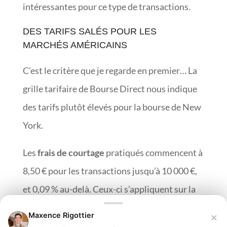
intéressantes pour ce type de transactions.
DES TARIFS SALÉS POUR LES
MARCHÉS AMÉRICAINS
C’est le critère que je regarde en premier… La
grille tarifaire de Bourse Direct nous indique
des tarifs plutôt élevés pour la bourse de New
York.
Les
frais de courtage
pratiqués commencent à
8,50 € pour les transactions jusqu’à 10 000 €,
et 0,09 % au-delà. Ceux-ci s’appliquent sur la
totalité de l’ordre, dès les premiers euros
×
Maxence Rigottier
investis. Mais les charges ne s’arrêtent pas à ce