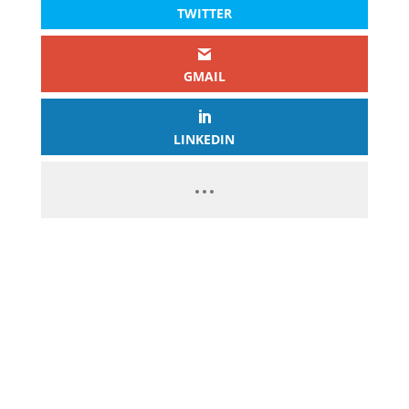
TWITTER
GMAIL
LINKEDIN
PASSEZ À L’ACTION
GAGNEZ 2 500€ PAR JOUR EN
COPIANT MES STRATÉGIES