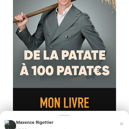
×
Maxence Rigottier